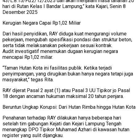
43/L.8.15/Fd.2/12/2025 dan akan menjalani masa tahanan 20
hari di Rutan Kelas I Bandar Lampung,” kata Kajari, Senin 8
Desember 2025
Kerugian Negara Capai Rp1,02 Miliar
Dari hasil penyidikan, RAY diduga kuat mengurangi volume
pekerjaan, mengubah spesifikasi pondasi dan struktur beton,
serta tidak melaksanakan pekerjaan sesuai kontrak.
Audit investigatif menemukan dugaan kerugian negara
mencapai Rp1,02 miliar.
“Taman Hutan Kota ini fasilitas publik. Ketika terjadi
penyimpangan, yang dirugikan bukan hanya negara tetapi juga
masyarakat,” tegas Rita.
RAY dijerat Pasal 2 ayat (1) atau Pasal 3 UU Tipikor jo Pasal
18 dengan ancaman hukuman maksimal 20 tahun penjara.
Beruntun Ungkap Korupsi: Dari Hutan Rimba hingga Hutan Kota
Penahanan terhadap RAY dilakukan hanya beberapa hari
setelah tim gabungan Kejati dan Kejari Lampung Tengah
menangkap DPO Tipikor Muhamad Azhari di kawasan hutan
register yang sulit dijangkau.