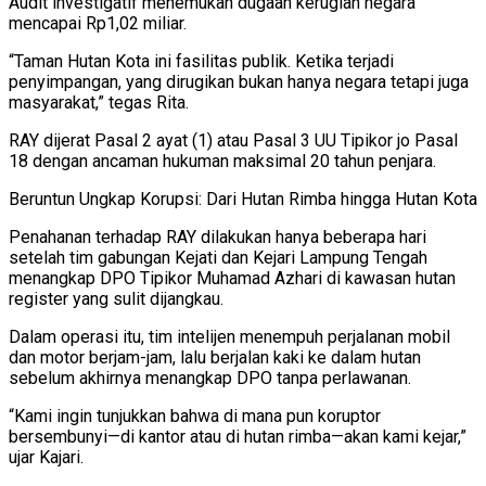
Audit investigatif menemukan dugaan kerugian negara
mencapai Rp1,02 miliar.
“Taman Hutan Kota ini fasilitas publik. Ketika terjadi
penyimpangan, yang dirugikan bukan hanya negara tetapi juga
masyarakat,” tegas Rita.
RAY dijerat Pasal 2 ayat (1) atau Pasal 3 UU Tipikor jo Pasal
18 dengan ancaman hukuman maksimal 20 tahun penjara.
Beruntun Ungkap Korupsi: Dari Hutan Rimba hingga Hutan Kota
Penahanan terhadap RAY dilakukan hanya beberapa hari
setelah tim gabungan Kejati dan Kejari Lampung Tengah
menangkap DPO Tipikor Muhamad Azhari di kawasan hutan
register yang sulit dijangkau.
Dalam operasi itu, tim intelijen menempuh perjalanan mobil
dan motor berjam-jam, lalu berjalan kaki ke dalam hutan
sebelum akhirnya menangkap DPO tanpa perlawanan.
“Kami ingin tunjukkan bahwa di mana pun koruptor
bersembunyi—di kantor atau di hutan rimba—akan kami kejar,”
ujar Kajari.