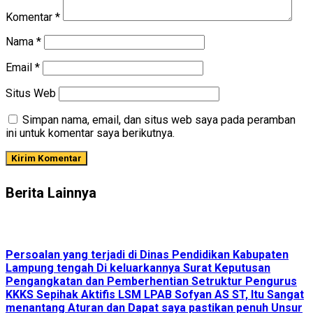
Komentar
*
Nama
*
Email
*
Situs Web
Simpan nama, email, dan situs web saya pada peramban
ini untuk komentar saya berikutnya.
Berita Lainnya
Persoalan yang terjadi di Dinas Pendidikan Kabupaten
Lampung tengah Di keluarkannya Surat Keputusan
Pengangkatan dan Pemberhentian Setruktur Pengurus
KKKS Sepihak Aktifis LSM LPAB Sofyan AS ST, Itu Sangat
menantang Aturan dan Dapat saya pastikan penuh Unsur