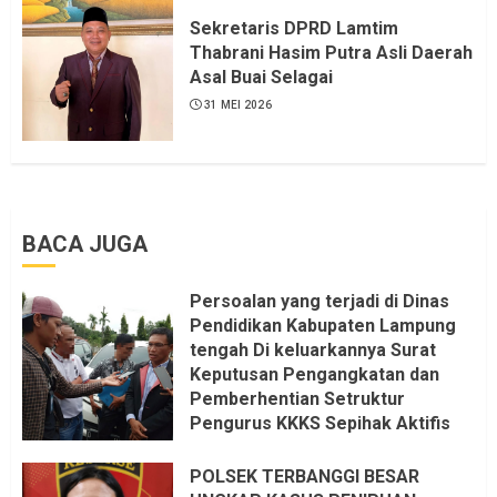
Dapat saya pastikan penuh Unsur
Sekretaris DPRD Lamtim
KKN, dan Unsur Politik.
Thabrani Hasim Putra Asli Daerah
Asal Buai Selagai
6 AGUSTUS 2026
31 MEI 2026
BACA JUGA
Persoalan yang terjadi di Dinas
Pendidikan Kabupaten Lampung
tengah Di keluarkannya Surat
Keputusan Pengangkatan dan
Pemberhentian Setruktur
Pengurus KKKS Sepihak Aktifis
LSM LPAB Sofyan AS ST, Itu
Sangat menantang Aturan dan
POLSEK TERBANGGI BESAR
Dapat saya pastikan penuh Unsur