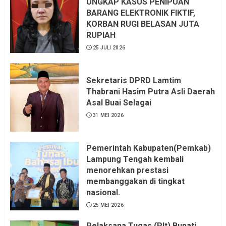
UNGKAP KASUS PENIPUAN
KKN, dan Unsur Politik.
BARANG ELEKTRONIK FIKTIF,
KORBAN RUGI BELASAN JUTA
6 AGUSTUS 2026
RUPIAH
25 JULI 2026
Sekretaris DPRD Lamtim
Thabrani Hasim Putra Asli Daerah
Asal Buai Selagai
31 MEI 2026
Pemerintah Kabupaten(Pemkab)
Lampung Tengah kembali
menorehkan prestasi
membanggakan di tingkat
nasional.
25 MEI 2026
Pelaksana Tugas (Plt) Bupati