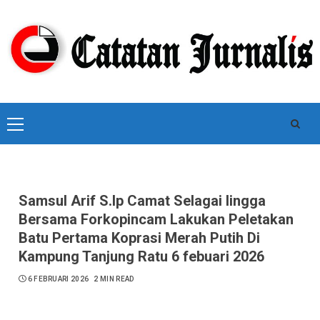
Skip
to
content
Primary
Menu
Samsul Arif S.Ip Camat Selagai lingga
Bersama Forkopincam Lakukan Peletakan
Batu Pertama Koprasi Merah Putih Di
Kampung Tanjung Ratu 6 febuari 2026
6 FEBRUARI 2026
2 MIN READ