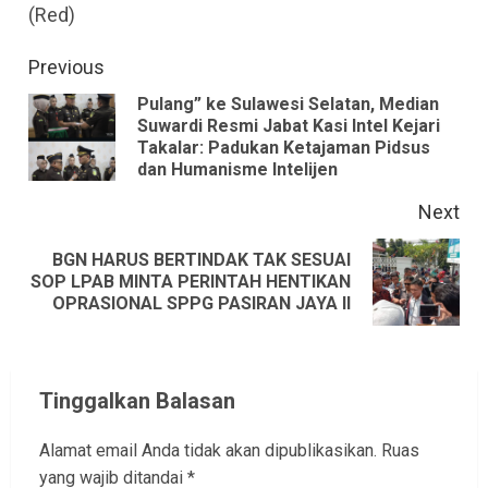
(Red)
Continue
Previous
Reading
Pulang” ke Sulawesi Selatan, Median
Suwardi Resmi Jabat Kasi Intel Kejari
Pre
Takalar: Padukan Ketajaman Pidsus
pos
dan Humanisme Intelijen
Next
BGN HARUS BERTINDAK TAK SESUAI
Next
SOP LPAB MINTA PERINTAH HENTIKAN
OPRASIONAL SPPG PASIRAN JAYA II
post:
Tinggalkan Balasan
Alamat email Anda tidak akan dipublikasikan.
Ruas
yang wajib ditandai
*