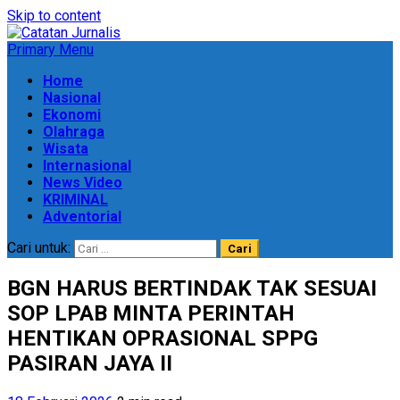
Skip to content
Primary Menu
Home
Nasional
Ekonomi
Olahraga
Wisata
Internasional
News Video
KRIMINAL
Adventorial
Cari untuk:
BGN HARUS BERTINDAK TAK SESUAI
SOP LPAB MINTA PERINTAH
HENTIKAN OPRASIONAL SPPG
PASIRAN JAYA II