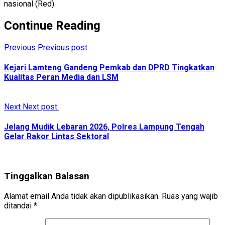
nasional (Red).
Continue Reading
Previous
Previous post:
Kejari Lamteng Gandeng Pemkab dan DPRD Tingkatkan
Kualitas Peran Media dan LSM
Next
Next post:
Jelang Mudik Lebaran 2026, Polres Lampung Tengah
Gelar Rakor Lintas Sektoral
Tinggalkan Balasan
Alamat email Anda tidak akan dipublikasikan.
Ruas yang wajib
ditandai
*