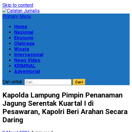
Skip to content
Primary Menu
Home
Nasional
Ekonomi
Olahraga
Wisata
Internasional
News Video
KRIMINAL
Adventorial
Cari untuk:
Kapolda Lampung Pimpin Penanaman
Jagung Serentak Kuartal I di
Pesawaran, Kapolri Beri Arahan Secara
Daring