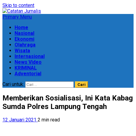
Skip to content
Primary Menu
Home
Nasional
Ekonomi
Olahraga
Wisata
Internasional
News Video
KRIMINAL
Adventorial
Cari untuk:
Memberikan Sosialisasi, Ini Kata Kabag
Sumda Polres Lampung Tengah
12 Januari 2021
2 min read