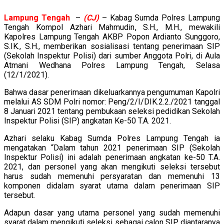
Lampung Tengah
–
(CJ)
– Kabag Sumda Polres Lampung
Tengah Kompol Azhari Mahmudin, S.H., M.H., mewakili
Kapolres Lampung Tengah AKBP Popon Ardianto Sunggoro,
S.IK., S.H., memberikan sosialisasi tentang penerimaan SIP
(Sekolah Inspektur Polisi) dari sumber Anggota Polri, di Aula
Atmani Wedhana Polres Lampung Tengah, Selasa
(12/1/2021).
Bahwa dasar penerimaan dikeluarkannya pengumuman Kapolri
melalui AS SDM Polri nomor: Peng/2/I/DIK.2.2./2021 tanggal
8 Januari 2021 tentang pembukaan seleksi pedidikan Sekolah
Inspektur Polisi (SIP) angkatan Ke-50 T.A. 2021.
Azhari selaku Kabag Sumda Polres Lampung Tengah ia
mengatakan “Dalam tahun 2021 penerimaan SIP (Sekolah
Inspektur Polisi) ini adalah penerimaan angkatan ke-50 T.A.
2021, dan personel yang akan mengikuti seleksi tersebut
harus sudah memenuhi persyaratan dan memenuhi 13
komponen didalam syarat utama dalam penerimaan SIP
tersebut.
Adapun dasar yang utama personel yang sudah memenuhi
syarat dalam mengikuti seleksi sebagai calon SIP diantaranya