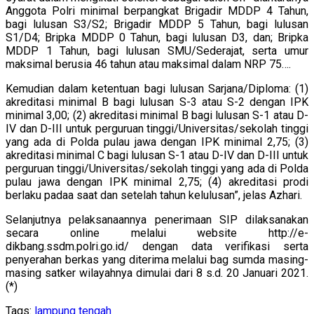
Anggota Polri minimal berpangkat Brigadir MDDP 4 Tahun,
bagi lulusan S3/S2; Brigadir MDDP 5 Tahun, bagi lulusan
S1/D4; Bripka MDDP 0 Tahun, bagi lulusan D3, dan; Bripka
MDDP 1 Tahun, bagi lulusan SMU/Sederajat, serta umur
maksimal berusia 46 tahun atau maksimal dalam NRP 75….
Kemudian dalam ketentuan bagi lulusan Sarjana/Diploma: (1)
akreditasi minimal B bagi lulusan S-3 atau S-2 dengan IPK
minimal 3,00; (2) akreditasi minimal B bagi lulusan S-1 atau D-
IV dan D-III untuk perguruan tinggi/Universitas/sekolah tinggi
yang ada di Polda pulau jawa dengan IPK minimal 2,75; (3)
akreditasi minimal C bagi lulusan S-1 atau D-IV dan D-III untuk
perguruan tinggi/Universitas/sekolah tinggi yang ada di Polda
pulau jawa dengan IPK minimal 2,75; (4) akreditasi prodi
berlaku padaa saat dan setelah tahun kelulusan”, jelas Azhari.
Selanjutnya pelaksanaannya penerimaan SIP dilaksanakan
secara online melalui website http://e-
dikbang.ssdm.polri.go.id/ dengan data verifikasi serta
penyerahan berkas yang diterima melalui bag sumda masing-
masing satker wilayahnya dimulai dari 8 s.d. 20 Januari 2021.
(*)
Tags:
lampung tengah