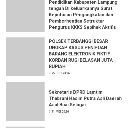
Pendidikan Kabupaten Lampung
tengah Di keluarkannya Surat
Keputusan Pengangkatan dan
Pemberhentian Setruktur
Pengurus KKKS Sepihak Aktifis
LSM LPAB Sofyan AS ST, Itu
Sangat menantang Aturan dan
POLSEK TERBANGGI BESAR
Dapat saya pastikan penuh Unsur
UNGKAP KASUS PENIPUAN
KKN, dan Unsur Politik.
BARANG ELEKTRONIK FIKTIF,
KORBAN RUGI BELASAN JUTA
6 AGUSTUS 2026
RUPIAH
25 JULI 2026
Sekretaris DPRD Lamtim
Thabrani Hasim Putra Asli Daerah
Asal Buai Selagai
31 MEI 2026