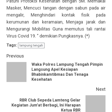
Patuhi Protokol Kesehatan dengan 5M. Memakai
Masker, Mencuci tangan dengan sabun pada air
mengalir, Menghindari kontak fisik pada
kerumunan dan keramaian, Menjaga jarak dan
Mengurangi Mobilitas Guna memutus tali rantai
Virus Covid 19. ” demikian Pungkasnya. (*)
Tags:
lampung tengah
Continue
Previous
Reading
Waka Polres Lampung Tengah Pimpin
Langsung Apel Kesiapan
Pre
Bhabinkamtibmas Dan Tenaga
pos
Kesehatan
Next
RBR Club Sepeda Lamteng Gelar
Next
Kegiatan Jum’at Berbagi, Ini Harapan
Ketua RBR
post: