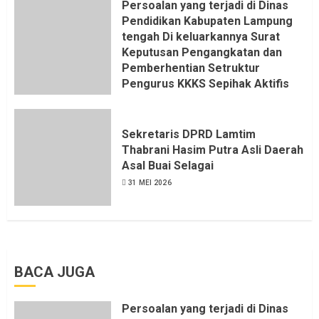
Persoalan yang terjadi di Dinas
Pendidikan Kabupaten Lampung
tengah Di keluarkannya Surat
Keputusan Pengangkatan dan
Pemberhentian Setruktur
Pengurus KKKS Sepihak Aktifis
LSM LPAB Sofyan AS ST, Itu
Sangat menantang Aturan dan
Dapat saya pastikan penuh Unsur
Sekretaris DPRD Lamtim
KKN, dan Unsur Politik.
Thabrani Hasim Putra Asli Daerah
Asal Buai Selagai
6 AGUSTUS 2026
31 MEI 2026
BACA JUGA
Persoalan yang terjadi di Dinas