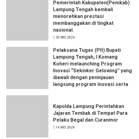
Pemerintah Kabupaten(Pemkab)
Lampung Tengah kembali
menorehkan prestasi
membanggakan di tingkat
nasional.
25 MEI 2026
Pelaksana Tugas (Plt) Bupati
Lampung Tengah, I Komang
Koheri melaunching Program
Inovasi “Sekinker Gelowing” yang
diawali dengan peninjauan
langsung program inovasi serta
pemukulan gong. Kegiatan
berlangsung di Kantor Kelurahan
Bandar Jaya Barat, Kecamatan
Kapolda Lampung Perintahkan
Terbanggi Besar, Rabu
Jajaran Tembak di Tempat Para
(20/05/2026).
Pelaku Begal dan Curanmor
21 MEI 2026
16 MEI 2026