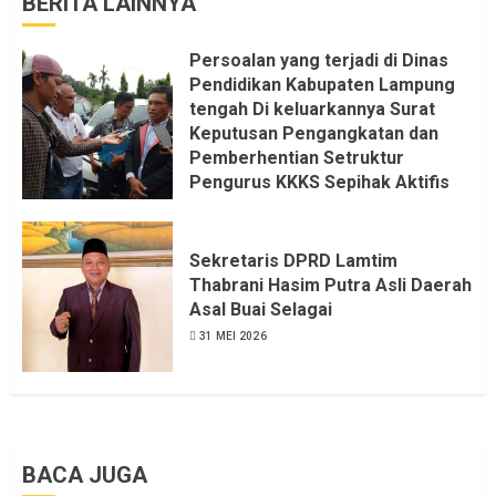
BERITA LAINNYA
Persoalan yang terjadi di Dinas
Pendidikan Kabupaten Lampung
tengah Di keluarkannya Surat
Keputusan Pengangkatan dan
Pemberhentian Setruktur
Pengurus KKKS Sepihak Aktifis
LSM LPAB Sofyan AS ST, Itu
Sangat menantang Aturan dan
Dapat saya pastikan penuh Unsur
Sekretaris DPRD Lamtim
KKN, dan Unsur Politik.
Thabrani Hasim Putra Asli Daerah
Asal Buai Selagai
6 AGUSTUS 2026
31 MEI 2026
BACA JUGA