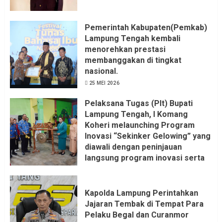
Pemerintah Kabupaten(Pemkab)
Lampung Tengah kembali
menorehkan prestasi
membanggakan di tingkat
nasional.
25 MEI 2026
Pelaksana Tugas (Plt) Bupati
Lampung Tengah, I Komang
Koheri melaunching Program
Inovasi “Sekinker Gelowing” yang
diawali dengan peninjauan
langsung program inovasi serta
pemukulan gong. Kegiatan
berlangsung di Kantor Kelurahan
Bandar Jaya Barat, Kecamatan
Kapolda Lampung Perintahkan
Terbanggi Besar, Rabu
Jajaran Tembak di Tempat Para
(20/05/2026).
Pelaku Begal dan Curanmor