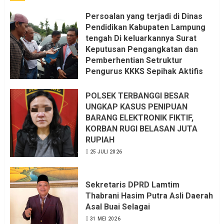
Persoalan yang terjadi di Dinas
Pendidikan Kabupaten Lampung
tengah Di keluarkannya Surat
Keputusan Pengangkatan dan
Pemberhentian Setruktur
Pengurus KKKS Sepihak Aktifis
LSM LPAB Sofyan AS ST, Itu
Sangat menantang Aturan dan
POLSEK TERBANGGI BESAR
Dapat saya pastikan penuh Unsur
UNGKAP KASUS PENIPUAN
KKN, dan Unsur Politik.
BARANG ELEKTRONIK FIKTIF,
KORBAN RUGI BELASAN JUTA
6 AGUSTUS 2026
RUPIAH
25 JULI 2026
Sekretaris DPRD Lamtim
Thabrani Hasim Putra Asli Daerah
Asal Buai Selagai
31 MEI 2026