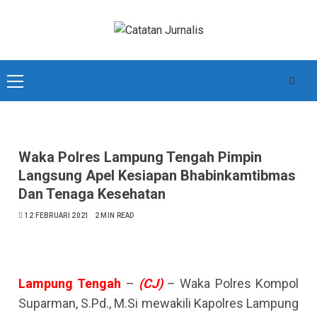
Skip
to
content
Primary
Menu
Waka Polres Lampung Tengah Pimpin
Langsung Apel Kesiapan Bhabinkamtibmas
Dan Tenaga Kesehatan
12 FEBRUARI 2021
2 MIN READ
Lampung
Tengah
–
(CJ)
– Waka Polres Kompol
Suparman, S.Pd., M.Si mewakili Kapolres Lampung