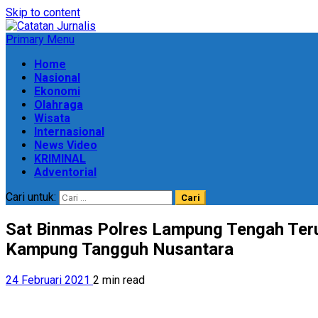
Skip to content
Primary Menu
Home
Nasional
Ekonomi
Olahraga
Wisata
Internasional
News Video
KRIMINAL
Adventorial
Cari untuk:
Sat Binmas Polres Lampung Tengah Ter
Kampung Tangguh Nusantara
24 Februari 2021
2 min read