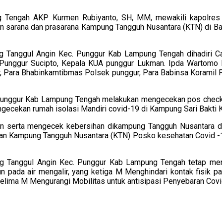
engah AKP Kurmen Rubiyanto, SH, MM, mewakili kapolres L
n sarana dan prasarana Kampung Tangguh Nusantara (KTN) di B
g Tanggul Angin Kec. Punggur Kab Lampung Tengah dihadiri C
 Punggur Sucipto, Kepala KUA punggur Lukman. Ipda Wartomo 
 Para Bhabinkamtibmas Polsek punggur, Para Babinsa Koramil 
. Punggur Kab Lampung Tengah melakukan mengecekan pos check 
ngecekan rumah isolasi Mandiri covid-19 di Kampung Sari Bakti
an serta mengecek kebersihan dikampung Tangguh Nusantara 
an Kampung Tangguh Nusantara (KTN) Posko kesehatan Covid -
ng Tanggul Angin Kec. Punggur Kab Lampung Tengah tetap me
pada air mengalir, yang ketiga M Menghindari kontak fisik p
 kelima M Mengurangi Mobilitas untuk antisipasi Penyebaran Cov