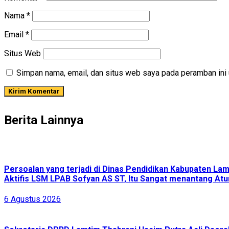
Nama
*
Email
*
Situs Web
Simpan nama, email, dan situs web saya pada peramban ini 
Berita Lainnya
Persoalan yang terjadi di Dinas Pendidikan Kabupaten L
Aktifis LSM LPAB Sofyan AS ST, Itu Sangat menantang Atur
6 Agustus 2026