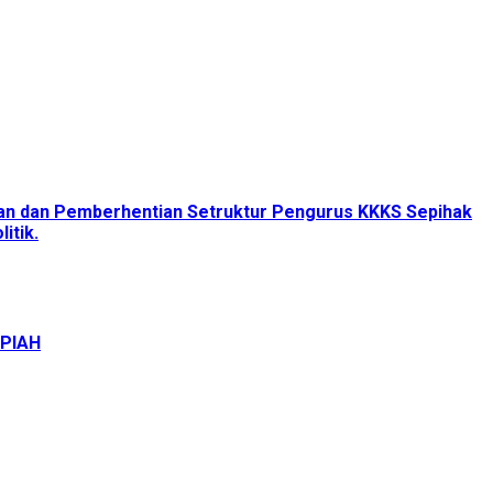
tan dan Pemberhentian Setruktur Pengurus KKKS Sepihak
itik.
UPIAH