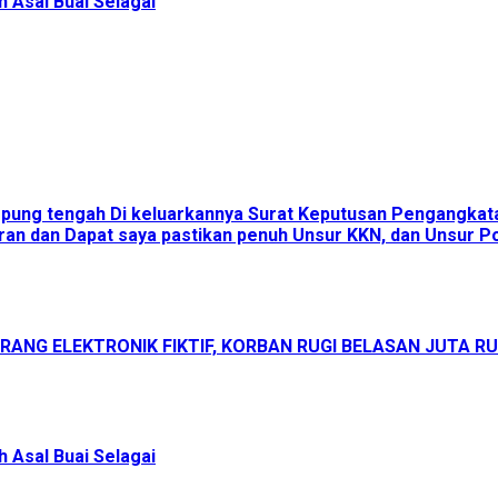
 Asal Buai Selagai
ampung tengah Di keluarkannya Surat Keputusan Pengangka
an dan Dapat saya pastikan penuh Unsur KKN, dan Unsur Pol
ANG ELEKTRONIK FIKTIF, KORBAN RUGI BELASAN JUTA R
 Asal Buai Selagai