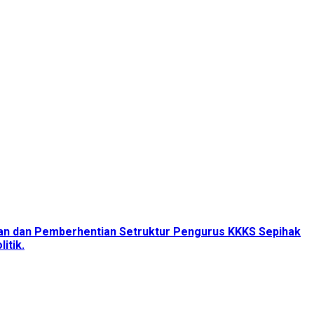
tan dan Pemberhentian Setruktur Pengurus KKKS Sepihak
itik.