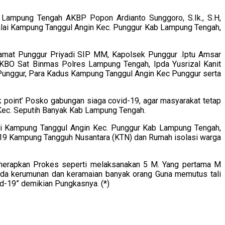
ampung Tengah AKBP Popon Ardianto Sunggoro, S.Ik., S.H,
alai Kampung Tanggul Angin Kec. Punggur Kab Lampung Tengah,
amat Punggur Priyadi SIP MM, Kapolsek Punggur .Iptu Amsar
KBO Sat Binmas Polres Lampung Tengah, Ipda Yusrizal Kanit
Punggur, Para Kadus Kampung Tanggul Angin Kec Punggur serta
point’ Posko gabungan siaga covid-19, agar masyarakat tetap
 Kec. Seputih Banyak Kab Lampung Tengah.
di Kampung Tanggul Angin Kec. Punggur Kab Lampung Tengah,
19 Kampung Tangguh Nusantara (KTN) dan Rumah isolasi warga
nerapkan Prokes seperti melaksanakan 5 M. Yang pertama M
ada kerumunan dan keramaian banyak orang Guna memutus tali
id-19” demikian Pungkasnya. (*)