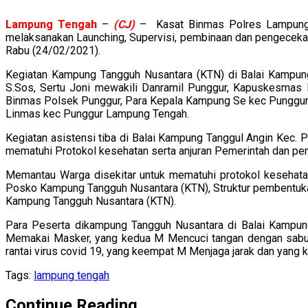
Lampung
Tengah
–
(CJ)
– Kasat Binmas Polres Lampung T
melaksanakan Launching, Supervisi, pembinaan dan pengeceka
Rabu (24/02/2021).
Kegiatan Kampung Tangguh Nusantara (KTN) di Balai Kampun
S.Sos, Sertu Joni mewakili Danramil Punggur, Kapuskesmas
Binmas Polsek Punggur, Para Kepala Kampung Se kec Punggur,
Linmas kec Punggur Lampung Tengah.
Kegiatan asistensi tiba di Balai Kampung Tanggul Angin Kec
mematuhi Protokol kesehatan serta anjuran Pemerintah dan pe
Memantau Warga disekitar untuk mematuhi protokol kesehat
Posko Kampung Tangguh Nusantara (KTN), Struktur pembentuk
Kampung Tangguh Nusantara (KTN).
Para Peserta dikampung Tangguh Nusantara di Balai Kampu
Memakai Masker, yang kedua M Mencuci tangan dengan sabun 
rantai virus covid 19, yang keempat M Menjaga jarak dan yang
Tags:
lampung tengah
Continue Reading