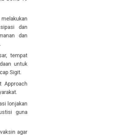
k melakukan
sipasi dan
amanan dan
.
sar, tempat
adaan untuk
ap Sigit.
ft Approach
arakat.
asi lonjakan
stisi guna
vaksin agar