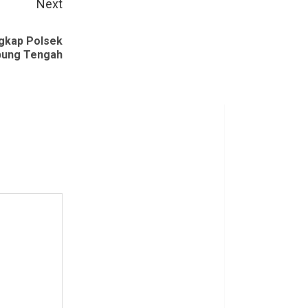
Next
ngkap Polsek
pung Tengah