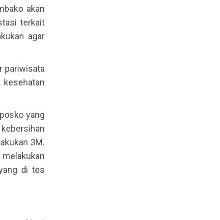
embako akan
asi terkait
akukan agar
r pariwisata
l kesehatan
.
 posko yang
 kebersihan
rlakukan 3M.
a melakukan
ang di tes