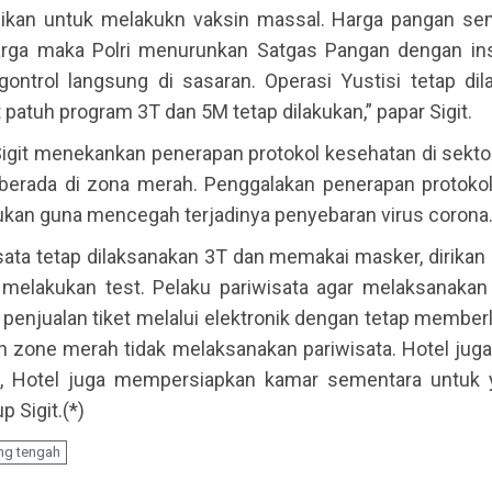
sikan untuk melakukn vaksin massal. Harga pangan s
arga maka Polri menurunkan Satgas Pangan dengan inst
ontrol langsung di sasaran. Operasi Yustisi tetap dil
patuh program 3T dan 5M tetap dilakukan,” papar Sigit.
, Sigit menekankan penerapan protokol kesehatan di sekto
 berada di zona merah. Penggalakan penerapan protoko
kukan guna mencegah terjadinya penyebaran virus corona
sata tetap dilaksanakan 3T dan memakai masker, dirikan
 melakukan test. Pelaku pariwisata agar melaksanakan
 penjualan tiket melalui elektronik dengan tetap membe
h zone merah tidak melaksanakan pariwisata. Hotel jug
, Hotel juga mempersiapkan kamar sementara untuk y
up Sigit.(*)
ng tengah