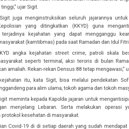
inggi,” ujar Sigit.
, Sigit juga menginstruksikan seluruh jajarannya untu
Kepolisian yang ditingkatkan (KKYD) guna menganti
terjadinya kejahatan yang dapat mengganggu ke
masyarakat (kamtibmas) pada saat Ramadan dan Idul Fitri
KYD angka kejahatan street crime, patroli skala be
masyarakat seperti terminal, aksi teroris di bulan Ram
an amaliah. Rekan-rekan Densus 88 tetap mengawasi,” uc
 kejahatan itu, kata Sigit, bisa melalui pendekatan So
ggandeng para alim ulama, tokoh agama dan tokoh masy
 Sigit meminta kepada Kapolda jajaran untuk mengantisip
gan menjelang Lebaran. Serta melakukan operasi yu
protokol kesehatan di masyarakat.
ian Covid-19 di di setiap daerah yang sudah mendapat 