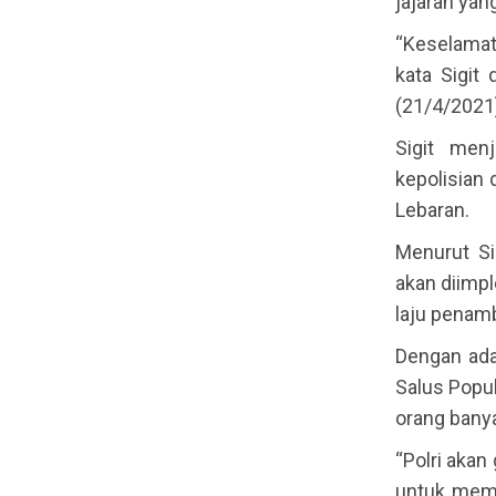
jajaran yan
“Keselamat
kata Sigit
(21/4/2021
Sigit men
kepolisian
Lebaran.
Menurut Si
akan diimpl
laju penamb
Dengan ada
Salus Popu
orang banya
“Polri akan
untuk memb