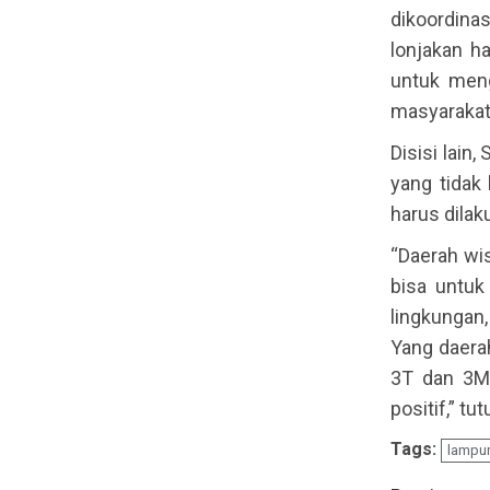
dikoordina
lonjakan h
untuk meng
masyarakat 
Disisi lain
yang tidak
harus dila
“Daerah wi
bisa untuk
lingkungan,
Yang daera
3T dan 3M
positif,” tut
Tags:
lampu