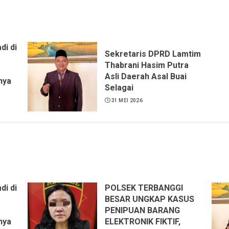
di di
Sekretaris DPRD Lamtim
Thabrani Hasim Putra
Asli Daerah Asal Buai
nya
Selagai
31 MEI 2026
s
 ST,
ng
ya
r
di di
POLSEK TERBANGGI
ik.
BESAR UNGKAP KASUS
PENIPUAN BARANG
nya
ELEKTRONIK FIKTIF,