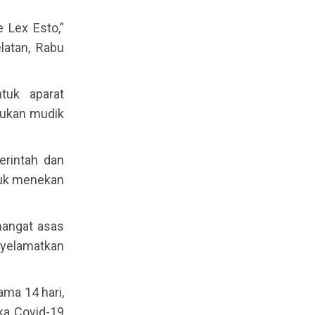
 Lex Esto,”
latan, Rabu
tuk aparat
kukan mudik
erintah dan
ntuk menekan
mangat asas
nyelamatkan
ama 14 hari,
ka Covid-19