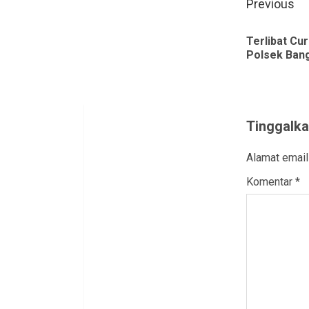
Contin
Previous
Readin
Terlibat Cu
Polsek Ban
Tinggalka
Alamat email
Komentar
*