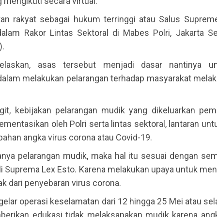
g mengikuti secara virtual.
an rakyat sebagai hukum terringgi atau Salus Supreme
 dalam Rakor Lintas Sektoral di Mabes Polri, Jakarta Se
).
jelaskan, asas tersebut menjadi dasar nantinya un
 dalam melakukan pelarangan terhadap masyarakat mela
git, kebijakan pelarangan mudik yang dikeluarkan pem
ementasikan oleh Polri serta lintas sektoral, lantaran u
ahan angka virus corona atau Covid-19.
nya pelarangan mudik, maka hal itu sesuai dengan se
li Suprema Lex Esto. Karena melakukan upaya untuk me
k dari penyebaran virus corona.
 gelar operasi keselamatan dari 12 hingga 25 Mei atau sel
erikan edukasi tidak melaksanakan mudik karena ang