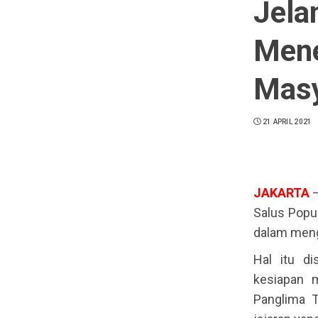
Jelan
Mene
Masy
21 APRIL 2021
JAKARTA
Salus Popu
dalam mengh
Hal itu di
kesiapan m
Panglima T