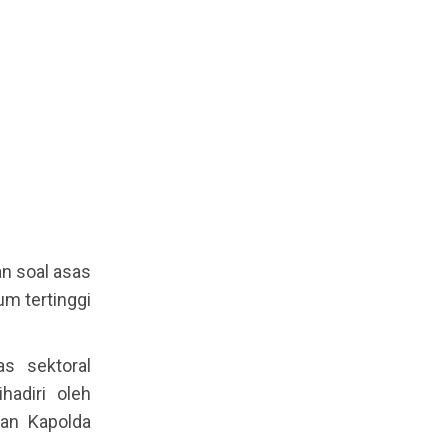
n soal asas
m tertinggi
as sektoral
hadiri oleh
dan Kapolda