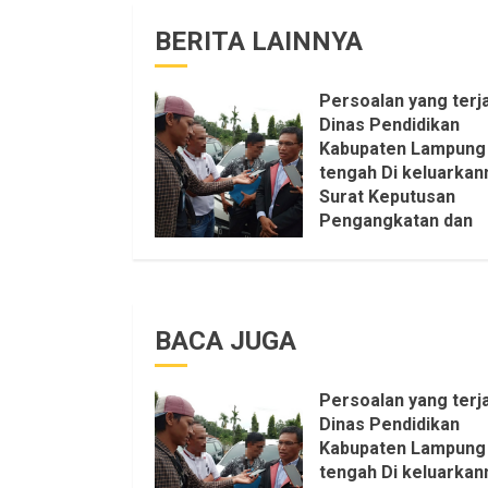
BERITA LAINNYA
Persoalan yang terja
Dinas Pendidikan
Kabupaten Lampung
tengah Di keluarkan
Surat Keputusan
Pengangkatan dan
Pemberhentian
Setruktur Pengurus
KKKS Sepihak Aktifi
LSM LPAB Sofyan AS
BACA JUGA
Itu Sangat menanta
Aturan dan Dapat sa
pastikan penuh Unsu
Persoalan yang terja
KKN, dan Unsur Polit
Dinas Pendidikan
6 AGUSTUS 2026
Kabupaten Lampung
tengah Di keluarkan