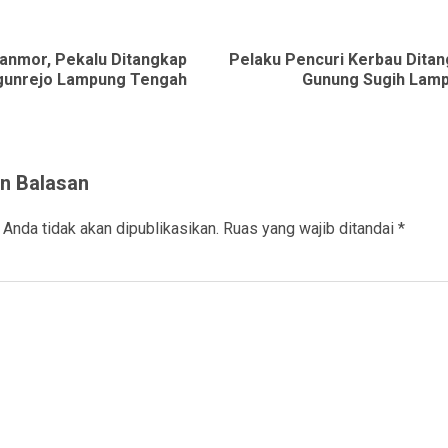
ue
g
ranmor, Pekalu Ditangkap
Pelaku Pencuri Kerbau Dita
Previous
Next
gunrejo Lampung Tengah
Gunung Sugih Lam
post:
post:
n Balasan
 Anda tidak akan dipublikasikan.
Ruas yang wajib ditandai
*