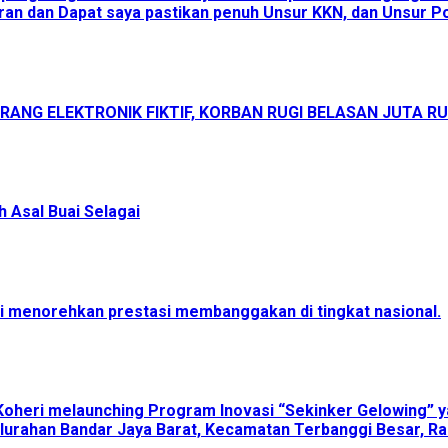
an dan Dapat saya pastikan penuh Unsur KKN, dan Unsur Pol
ANG ELEKTRONIK FIKTIF, KORBAN RUGI BELASAN JUTA R
 Asal Buai Selagai
menorehkan prestasi membanggakan di tingkat nasional.
Koheri melaunching Program Inovasi “Sekinker Gelowing” y
lurahan Bandar Jaya Barat, Kecamatan Terbanggi Besar, Ra