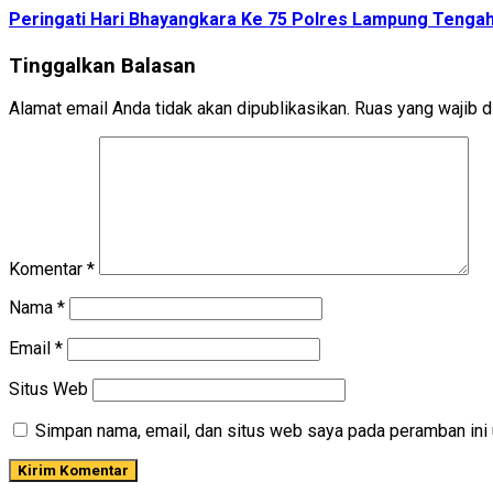
Peringati Hari Bhayangkara Ke 75 Polres Lampung Tengah
Tinggalkan Balasan
Alamat email Anda tidak akan dipublikasikan.
Ruas yang wajib d
Komentar
*
Nama
*
Email
*
Situs Web
Simpan nama, email, dan situs web saya pada peramban ini 