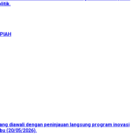
itik.
UPIAH
ang diawali dengan peninjauan langsung program inovasi
bu (20/05/2026).