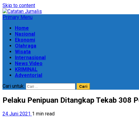
Skip to content
Primary Menu
Home
Nasional
Ekonomi
Olahraga
Wisata
Internasional
News Video
KRIMINAL
Adventorial
Cari untuk:
Pelaku Penipuan Ditangkap Tekab 308 
24 Juni 2021
1 min read