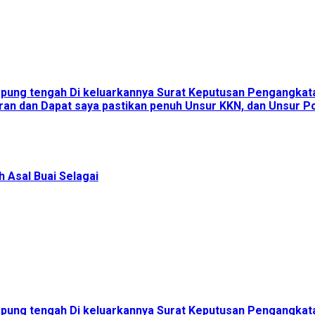
ampung tengah Di keluarkannya Surat Keputusan Pengangka
an dan Dapat saya pastikan penuh Unsur KKN, dan Unsur Pol
 Asal Buai Selagai
ampung tengah Di keluarkannya Surat Keputusan Pengangka