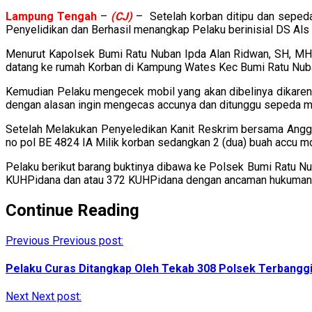
Lampung
Tengah
–
(CJ)
– Setelah korban ditipu dan seped
Penyelidikan dan Berhasil menangkap Pelaku berinisial DS Als
Menurut Kapolsek Bumi Ratu Nuban Ipda Alan Ridwan, SH, MH
datang ke rumah Korban di Kampung Wates Kec Bumi Ratu Nub
Kemudian Pelaku mengecek mobil yang akan dibelinya dikar
dengan alasan ingin mengecas accunya dan ditunggu sepeda mo
Setelah Melakukan Penyeledikan Kanit Reskrim bersama Anggo
no pol BE 4824 IA Milik korban sedangkan 2 (dua) buah accu mob
Pelaku berikut barang buktinya dibawa ke Polsek Bumi Ratu N
KUHPidana dan atau 372 KUHPidana dengan ancaman hukuman 4 
Continue Reading
Previous
Previous post:
Pelaku Curas Ditangkap Oleh Tekab 308 Polsek Terbang
Next
Next post: