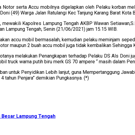
a Notor serta Accu mobilnya digelapkan oleh Pelaku korban m
 Doni (49) Warga Jalan Ratulangi Kec Tanjung Karang Barat Kota
, mewakili Kapolres Lampung Tengah AKBP Wawan Setiawan,S.Ik,
an Lampung Tengah, Senin (21/06/2021) jam 15.15 WIB.
enakan accu mobil bermasalah, kemudian pelaku meminjam sepe
tor maupun 2 buah accu mobil juga tidak kembalikan Sehingga K
tanya melakukan Penangkapan terhadap Pelaku DS Als Doni juga
il truck warna putih biru merk GS 70 ampere “ masih dalam Penca
uban untuk Penyidikan Lebih lanjut, guna Mempertanggung Jawab
tahun Penjara” demikian Pungkasnya. (*)
gi Besar Lampung Tengah