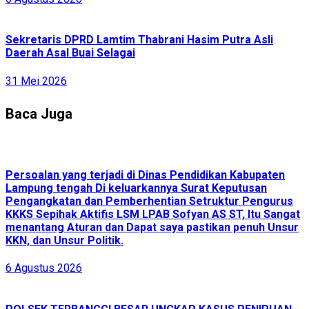
Sekretaris DPRD Lamtim Thabrani Hasim Putra Asli
Daerah Asal Buai Selagai
31 Mei 2026
Baca Juga
Persoalan yang terjadi di Dinas Pendidikan Kabupaten
Lampung tengah Di keluarkannya Surat Keputusan
Pengangkatan dan Pemberhentian Setruktur Pengurus
KKKS Sepihak Aktifis LSM LPAB Sofyan AS ST, Itu Sangat
menantang Aturan dan Dapat saya pastikan penuh Unsur
KKN, dan Unsur Politik.
6 Agustus 2026