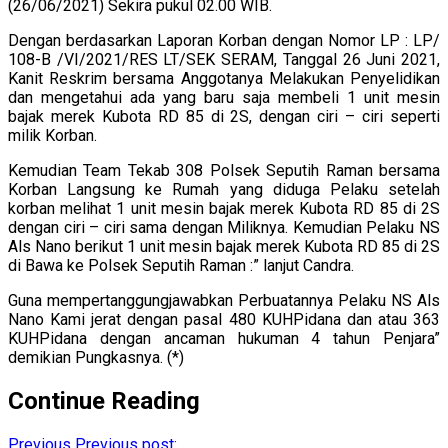
(26/06/2021) Sekira pukul 02.00 WIB.
Dengan berdasarkan Laporan Korban dengan Nomor LP : LP/
108-B /VI/2021/RES LT/SEK SERAM, Tanggal 26 Juni 2021,
Kanit Reskrim bersama Anggotanya Melakukan Penyelidikan
dan mengetahui ada yang baru saja membeli 1 unit mesin
bajak merek Kubota RD 85 di 2S, dengan ciri – ciri seperti
milik Korban.
Kemudian Team Tekab 308 Polsek Seputih Raman bersama
Korban Langsung ke Rumah yang diduga Pelaku setelah
korban melihat 1 unit mesin bajak merek Kubota RD 85 di 2S
dengan ciri – ciri sama dengan Miliknya. Kemudian Pelaku NS
Als Nano berikut 1 unit mesin bajak merek Kubota RD 85 di 2S
di Bawa ke Polsek Seputih Raman :” lanjut Candra.
Guna mempertanggungjawabkan Perbuatannya Pelaku NS Als
Nano Kami jerat dengan pasal 480 KUHPidana dan atau 363
KUHPidana dengan ancaman hukuman 4 tahun Penjara”
demikian Pungkasnya. (*)
Continue Reading
Previous
Previous post: