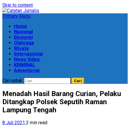
Skip to content
Primary Menu
Home
Nasional
Ekonomi
Olahraga
Wisata
Internasional
News Video
KRIMINAL
Adventorial
Cari untuk:
Menadah Hasil Barang Curian, Pelaku
Ditangkap Polsek Seputih Raman
Lampung Tengah
8 Juli 2021
2 min read