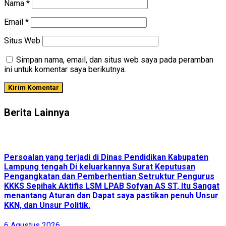
Nama
*
Email
*
Situs Web
Simpan nama, email, dan situs web saya pada peramban
ini untuk komentar saya berikutnya.
Berita Lainnya
Persoalan yang terjadi di Dinas Pendidikan Kabupaten
Lampung tengah Di keluarkannya Surat Keputusan
Pengangkatan dan Pemberhentian Setruktur Pengurus
KKKS Sepihak Aktifis LSM LPAB Sofyan AS ST, Itu Sangat
menantang Aturan dan Dapat saya pastikan penuh Unsur
KKN, dan Unsur Politik.
6 Agustus 2026