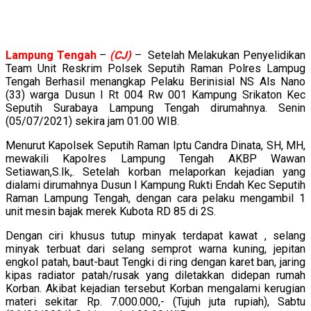
Lampung
Tengah
–
(CJ)
– Setelah Melakukan Penyelidikan
Team Unit Reskrim Polsek Seputih Raman Polres Lampug
Tengah Berhasil menangkap Pelaku Berinisial NS Als Nano
(33) warga Dusun I Rt 004 Rw 001 Kampung Srikaton Kec
Seputih Surabaya Lampung Tengah dirumahnya. Senin
(05/07/2021) sekira jam 01.00 WIB.
Menurut Kapolsek Seputih Raman Iptu Candra Dinata, SH, MH,
mewakili Kapolres Lampung Tengah AKBP Wawan
Setiawan,S.Ik,. Setelah korban melaporkan kejadian yang
dialami dirumahnya Dusun I Kampung Rukti Endah Kec Seputih
Raman Lampung Tengah, dengan cara pelaku mengambil 1
unit mesin bajak merek Kubota RD 85 di 2S.
Dengan ciri khusus tutup minyak terdapat kawat , selang
minyak terbuat dari selang semprot warna kuning, jepitan
engkol patah, baut-baut Tengki di ring dengan karet ban, jaring
kipas radiator patah/rusak yang diletakkan didepan rumah
Korban. Akibat kejadian tersebut Korban mengalami kerugian
materi sekitar Rp. 7.000.000,- (Tujuh juta rupiah), Sabtu