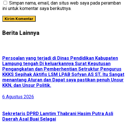
Simpan nama, email, dan situs web saya pada peramban
ini untuk komentar saya berikutnya.
Berita Lainnya
Persoalan yang terjadi di Dinas Pendidikan Kabupaten
Lampung tengah Di keluarkannya Surat Keputusan
Pengangkatan dan Pemberhentian Setruktur Pengurus
KKKS Sepihak Aktifis LSM LPAB Sofyan AS ST, Itu Sangat
menantang Aturan dan Dapat saya pastikan penuh Unsur
KKN, dan Unsur Politik.
6 Agustus 2026
Sekretaris DPRD Lamtim Thabrani Hasim Putra Asli
Daerah Asal Buai Selagai