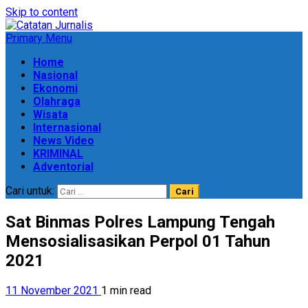
Skip to content
Primary Menu
Home
Nasional
Ekonomi
Olahraga
Wisata
Internasional
News Video
KRIMINAL
Adventorial
Cari untuk:
Sat Binmas Polres Lampung Tengah
Mensosialisasikan Perpol 01 Tahun
2021
11 November 2021
1 min read