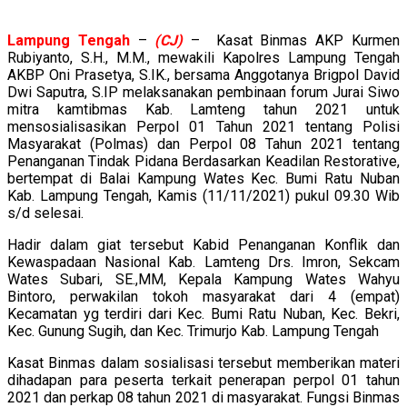
Lampung
Tengah
–
(CJ)
– Kasat Binmas AKP Kurmen
Rubiyanto, S.H., M.M., mewakili Kapolres Lampung Tengah
AKBP Oni Prasetya, S.IK., bersama Anggotanya Brigpol David
Dwi Saputra, S.IP melaksanakan pembinaan forum Jurai Siwo
mitra kamtibmas Kab. Lamteng tahun 2021 untuk
mensosialisasikan Perpol 01 Tahun 2021 tentang Polisi
Masyarakat (Polmas) dan Perpol 08 Tahun 2021 tentang
Penanganan Tindak Pidana Berdasarkan Keadilan Restorative,
bertempat di Balai Kampung Wates Kec. Bumi Ratu Nuban
Kab. Lampung Tengah, Kamis (11/11/2021) pukul 09.30 Wib
s/d selesai.
Hadir dalam giat tersebut Kabid Penanganan Konflik dan
Kewaspadaan Nasional Kab. Lamteng Drs. Imron, Sekcam
Wates Subari, SE.,MM, Kepala Kampung Wates Wahyu
Bintoro, perwakilan tokoh masyarakat dari 4 (empat)
Kecamatan yg terdiri dari Kec. Bumi Ratu Nuban, Kec. Bekri,
Kec. Gunung Sugih, dan Kec. Trimurjo Kab. Lampung Tengah
Kasat Binmas dalam sosialisasi tersebut memberikan materi
dihadapan para peserta terkait penerapan perpol 01 tahun
2021 dan perkap 08 tahun 2021 di masyarakat. Fungsi Binmas