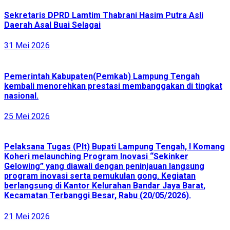
Sekretaris DPRD Lamtim Thabrani Hasim Putra Asli
Daerah Asal Buai Selagai
31 Mei 2026
Pemerintah Kabupaten(Pemkab) Lampung Tengah
kembali menorehkan prestasi membanggakan di tingkat
nasional.
25 Mei 2026
Pelaksana Tugas (Plt) Bupati Lampung Tengah, I Komang
Koheri melaunching Program Inovasi “Sekinker
Gelowing” yang diawali dengan peninjauan langsung
program inovasi serta pemukulan gong. Kegiatan
berlangsung di Kantor Kelurahan Bandar Jaya Barat,
Kecamatan Terbanggi Besar, Rabu (20/05/2026).
21 Mei 2026