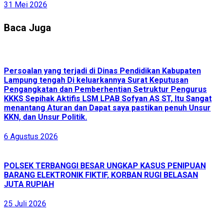
31 Mei 2026
Baca Juga
Persoalan yang terjadi di Dinas Pendidikan Kabupaten
Lampung tengah Di keluarkannya Surat Keputusan
Pengangkatan dan Pemberhentian Setruktur Pengurus
KKKS Sepihak Aktifis LSM LPAB Sofyan AS ST, Itu Sangat
menantang Aturan dan Dapat saya pastikan penuh Unsur
KKN, dan Unsur Politik.
6 Agustus 2026
POLSEK TERBANGGI BESAR UNGKAP KASUS PENIPUAN
BARANG ELEKTRONIK FIKTIF, KORBAN RUGI BELASAN
JUTA RUPIAH
25 Juli 2026