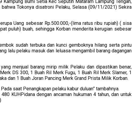
009 Kampung Bumi Setia Kec Seputih Mataram Lampung Tengah,
bahwa Tokonya disatroni Pelaku, Selasa (09/11/2021) Sekira
rupa Uang sebesar Rp.500.000,-(lima ratus ribu rupiah) ( sisa
pat puluh) buah, sehingga Korban menderita kerugian sebesar
gembok sudah terbuka dan kunci gemboknya hilang serta pintu
kang lalu pelaku masuk dan leluasa mengambil barang dagangan
ang menjual barang mirip milik Pelaku dan dipastikan benar,
Merk DS 300, 1 Buah Ril Merk Fugu, 1 Buah Ril Merk Slamer, 1
aka dan 1 Buah Joran Pancing Merk Grand Prista Milik Korban.
a Pada saat Penangkapan pelaku kabur duluan” tambahnya.
 480 KUHPidana dengan ancaman hukuman 4 tahun, dan untuk
)