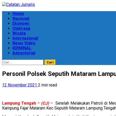
Skip
to
Primary
Home
content
Menu
Nasional
Ekonomi
Olahraga
Wisata
Internasional
News Video
KRIMINAL
Adventorial
Cari
untuk:
Personil Polsek Seputih Mataram Lampu
12 November 2021
2 min read
Lampung
Tengah
–
(CJ)
– Setelah Melakukan Patroli di Me
Kampung Fajar Mataram Kec Seputih Mataram Lampung Tengah, 