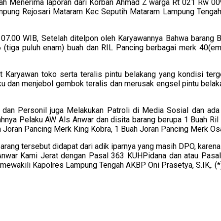
elah Menerima laporan dari Korban Ahmad Z warga Rt 021 Rw 
kampung Rejosari Mataram Kec Seputih Mataram Lampung Tengah 
 07.00 WIB, Setelah ditelpon oleh Karyawannya Bahwa barang Be
6 (tiga puluh enam) buah dan RIL Pancing berbagai merk 40(em
t Karyawan toko serta teralis pintu belakang yang kondisi ter
laku dan menjebol gembok teralis dan merusak engsel pintu bela
dan Personil juga Melakukan Patroli di Media Sosial dan ada y
nya Pelaku AW Als Anwar dan disita barang berupa 1 Buah Ril 
ah Joran Pancing Merk King Kobra, 1 Buah Joran Pancing Merk Os
arang tersebut didapat dari adik iparnya yang masih DPO, karen
nwar Kami Jerat dengan Pasal 363 KUHPidana dan atau Pasal
 mewakili Kapolres Lampung Tengah AKBP Oni Prasetya, S.IK,. (*