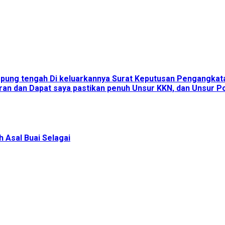
ampung tengah Di keluarkannya Surat Keputusan Pengangka
an dan Dapat saya pastikan penuh Unsur KKN, dan Unsur Pol
 Asal Buai Selagai