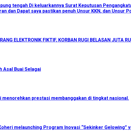
ampung tengah Di keluarkannya Surat Keputusan Pengangka
an dan Dapat saya pastikan penuh Unsur KKN, dan Unsur Pol
ANG ELEKTRONIK FIKTIF, KORBAN RUGI BELASAN JUTA R
 Asal Buai Selagai
menorehkan prestasi membanggakan di tingkat nasional.
Koheri melaunching Program Inovasi “Sekinker Gelowing” y