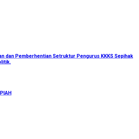
tan dan Pemberhentian Setruktur Pengurus KKKS Sepihak
itik.
UPIAH