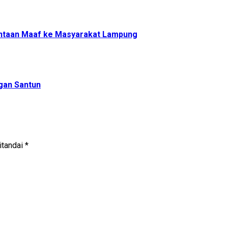
rmintaan Maaf ke Masyarakat Lampung
gan Santun
itandai
*