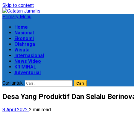
Skip to content
Primary Menu
Home
Nasional
Ekonomi
Olahraga
Wisata
Internasional
News Video
KRIMINAL
Adventorial
Cari untuk:
Desa Yang Produktif Dan Selalu Berino
8 April 2022
2 min read