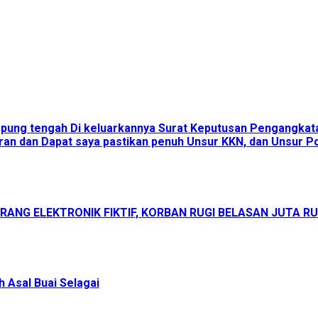
ampung tengah Di keluarkannya Surat Keputusan Pengangka
an dan Dapat saya pastikan penuh Unsur KKN, dan Unsur Pol
ANG ELEKTRONIK FIKTIF, KORBAN RUGI BELASAN JUTA R
 Asal Buai Selagai