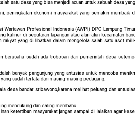
lah satu desa yang bisa menjadi acuan untuk sebuah desa yang
 ini, peningkatan ekonomi masyarakat yang semakin membaik d
asi Wartawan Profesional Indonesia (AWPI) DPC Lampung Timur
ng kuliner di seputaran lapangan atau alun-alun kecamatan band
rakyat yang di libatkan dalam mengelola salah satu aset mili
am berusaha sudah ada trobosan dari pemerintah desa setemp
 adalah banyak pengunjung yang antusias untuk mencoba menikm
 yang sudah tertata dari masing-masing pedagang.
epala desa bandar sribawono,karena melihat peluang dan antusi
aling mendukung dan saling membahu.
izinan ketertiban masyarakat jangan sampai di lalaikan agar ke