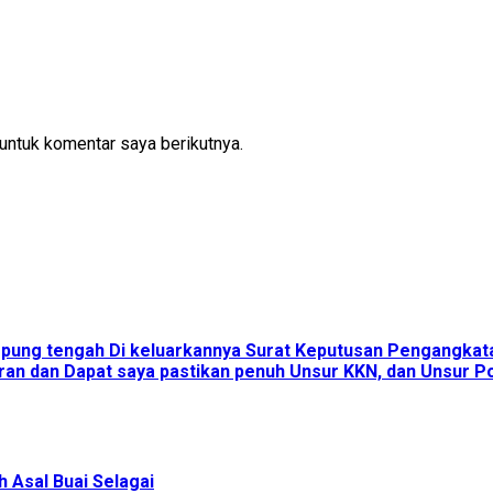
untuk komentar saya berikutnya.
ampung tengah Di keluarkannya Surat Keputusan Pengangka
an dan Dapat saya pastikan penuh Unsur KKN, dan Unsur Pol
 Asal Buai Selagai