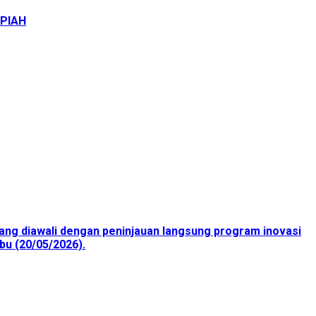
UPIAH
ang diawali dengan peninjauan langsung program inovasi
bu (20/05/2026).