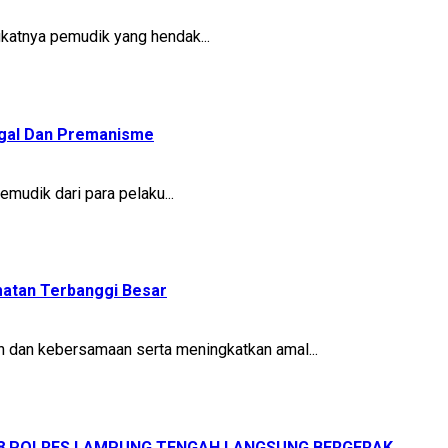
gkatnya pemudik yang hendak...
egal Dan Premanisme
udik dari para pelaku...
matan Terbanggi Besar
dan kebersamaan serta meningkatkan amal...
08 POLRES LAMPUNG TENGAH LANGSUNG BERGERAK