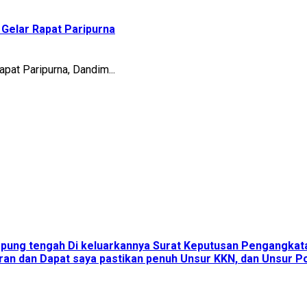
Gelar Rapat Paripurna
t Paripurna, Dandim...
ampung tengah Di keluarkannya Surat Keputusan Pengangka
an dan Dapat saya pastikan penuh Unsur KKN, dan Unsur Pol