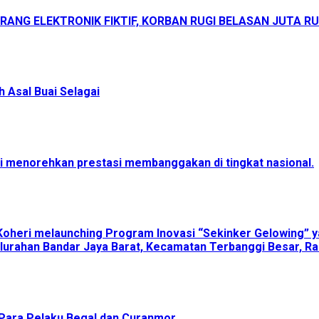
ANG ELEKTRONIK FIKTIF, KORBAN RUGI BELASAN JUTA R
 Asal Buai Selagai
menorehkan prestasi membanggakan di tingkat nasional.
Koheri melaunching Program Inovasi “Sekinker Gelowing” y
lurahan Bandar Jaya Barat, Kecamatan Terbanggi Besar, Ra
Para Pelaku Begal dan Curanmor