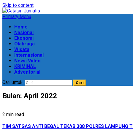
Skip to content
Primary Menu
Home
Nasional
Ekonomi
Olahraga
Wisata
Internasional
News Video
KRIMINAL
Adventorial
Cari untuk:
Bulan:
April 2022
2 min read
TIM SATGAS ANTI BEGAL TEKAB 308 POLRES LAMPUNG 