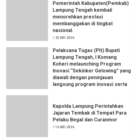
Pemerintah Kabupaten(Pemkab)
Lampung Tengah kembali
menorehkan prestasi
membanggakan di tingkat
nasional.
25 MEI 2026
Pelaksana Tugas (Plt) Bupati
Lampung Tengah, I Komang
Koheri melaunching Program
Inovasi “Sekinker Gelowing” yang
diawali dengan peninjauan
langsung program inovasi serta
pemukulan gong. Kegiatan
berlangsung di Kantor Kelurahan
Bandar Jaya Barat, Kecamatan
Kapolda Lampung Perintahkan
Terbanggi Besar, Rabu
Jajaran Tembak di Tempat Para
(20/05/2026).
Pelaku Begal dan Curanmor
21 MEI 2026
16 MEI 2026