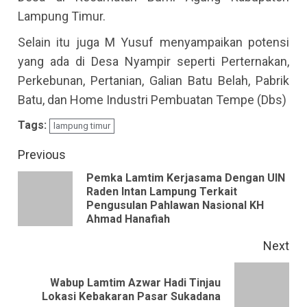
Lampung Timur.
Selain itu juga M Yusuf menyampaikan potensi
yang ada di Desa Nyampir seperti Perternakan,
Perkebunan, Pertanian, Galian Batu Belah, Pabrik
Batu, dan Home Industri Pembuatan Tempe (Dbs)
Tags:
lampung timur
Continue
Previous
Reading
Pemka Lamtim Kerjasama Dengan UIN
Raden Intan Lampung Terkait
Pre
Pengusulan Pahlawan Nasional KH
pos
Ahmad Hanafiah
Next
Wabup Lamtim Azwar Hadi Tinjau
Next
Lokasi Kebakaran Pasar Sukadana
post: