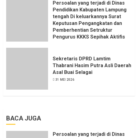
Persoalan yang terjadi di Dinas
Pendidikan Kabupaten Lampung
tengah Di keluarkannya Surat
Keputusan Pengangkatan dan
Pemberhentian Setruktur
Pengurus KKKS Sepihak Aktifis
LSM LPAB Sofyan AS ST, Itu
Sangat menantang Aturan dan
Dapat saya pastikan penuh Unsur
Sekretaris DPRD Lamtim
KKN, dan Unsur Politik.
Thabrani Hasim Putra Asli Daerah
Asal Buai Selagai
6 AGUSTUS 2026
31 MEI 2026
BACA JUGA
Persoalan yang terjadi di Dinas