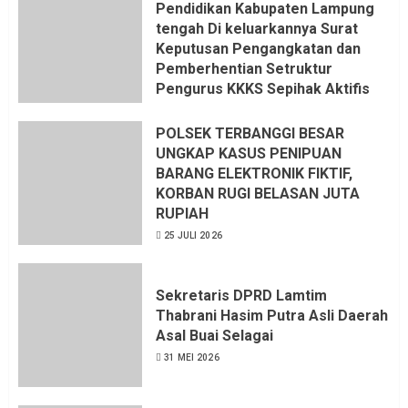
Pendidikan Kabupaten Lampung
tengah Di keluarkannya Surat
Keputusan Pengangkatan dan
Pemberhentian Setruktur
Pengurus KKKS Sepihak Aktifis
LSM LPAB Sofyan AS ST, Itu
Sangat menantang Aturan dan
POLSEK TERBANGGI BESAR
Dapat saya pastikan penuh Unsur
UNGKAP KASUS PENIPUAN
KKN, dan Unsur Politik.
BARANG ELEKTRONIK FIKTIF,
KORBAN RUGI BELASAN JUTA
6 AGUSTUS 2026
RUPIAH
25 JULI 2026
Sekretaris DPRD Lamtim
Thabrani Hasim Putra Asli Daerah
Asal Buai Selagai
31 MEI 2026