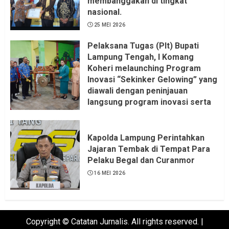
membanggakan di tingkat
nasional.
25 MEI 2026
Pelaksana Tugas (Plt) Bupati
Lampung Tengah, I Komang
Koheri melaunching Program
Inovasi “Sekinker Gelowing” yang
diawali dengan peninjauan
langsung program inovasi serta
pemukulan gong. Kegiatan
berlangsung di Kantor Kelurahan
Bandar Jaya Barat, Kecamatan
Kapolda Lampung Perintahkan
Terbanggi Besar, Rabu
Jajaran Tembak di Tempat Para
(20/05/2026).
Pelaku Begal dan Curanmor
21 MEI 2026
16 MEI 2026
Copyright © Catatan Jurnalis. All rights reserved.
|