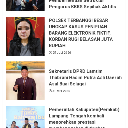
Pemberhentian Setruktur
Pengurus KKKS Sepihak Aktifis
LSM LPAB Sofyan AS ST, Itu
Sangat menantang Aturan dan
POLSEK TERBANGGI BESAR
Dapat saya pastikan penuh Unsur
UNGKAP KASUS PENIPUAN
KKN, dan Unsur Politik.
BARANG ELEKTRONIK FIKTIF,
KORBAN RUGI BELASAN JUTA
6 AGUSTUS 2026
RUPIAH
25 JULI 2026
Sekretaris DPRD Lamtim
Thabrani Hasim Putra Asli Daerah
Asal Buai Selagai
31 MEI 2026
Pemerintah Kabupaten(Pemkab)
Lampung Tengah kembali
menorehkan prestasi