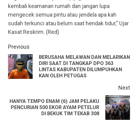
kembali keamanan rumah dan jangan lupa
mengecek semua pintu atau jendela apa kah
sudah terkunci atau belum saat hendak tidur,” Ujar
Kasat Reskrim. (Red)
Continue
Previous
Reading
BERUSAHA MELAWAN DAN MELARIKAN
DIRI SAAT DI TANGKAP DPO 363
Pre
LINTAS KABUPATEN DILUMPUHKAN
pos
KAN OLEH PETUGAS
Next
HANYA TEMPO ENAM (6) JAM PELAKU
Next
PENCURIAN 500 EKOR AYAM PETELUR
DI BEKUK TIM TEKAB 308
post: