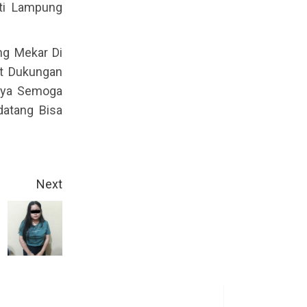
ti Lampung
ng Mekar Di
ut Dukungan
nya Semoga
atang Bisa
Next