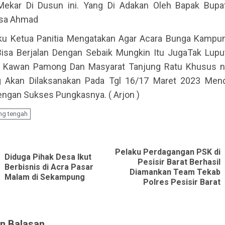
ekar Di Dusun ini. Yang Di Adakan Oleh Bapak Bupa
sa Ahmad
ku Ketua Panitia Mengatakan Agar Acara Bunga Kampu
Bisa Berjalan Dengan Sebaik Mungkin Itu JugaTak Lup
n Kawan Pamong Dan Masyarat Tanjung Ratu Khusus 
g Akan Dilaksanakan Pada Tgl 16/17 Maret 2023 Mend
Dengan Sukses Pungkasnya. ( Arjon )
ng tengah
ue
g
Pelaku Perdagangan PSK di
Diduga Pihak Desa Ikut
Pesisir Barat Berhasil
Previous
Next
Berbisnis di Acra Pasar
Diamankan Team Tekab
Malam di Sekampung
post:
post:
Polres Pesisir Barat
n Balasan