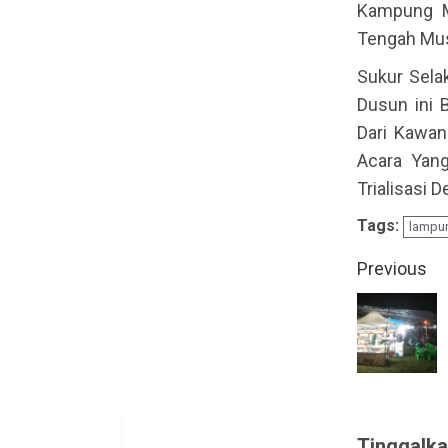
Kampung M
Tengah Mu
Sukur Sela
Dusun ini 
Dari Kawa
Acara Yan
Trialisasi 
Tags:
lampu
Contin
Previous
Readin
Tinggalka