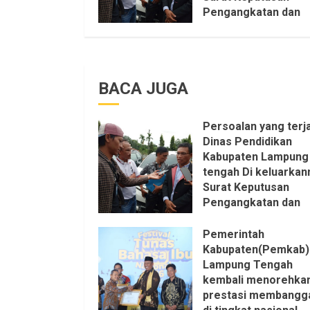
Pengangkatan dan
Pemberhentian
Setruktur Pengurus
KKKS Sepihak Aktifi
LSM LPAB Sofyan AS
BACA JUGA
Itu Sangat menanta
Aturan dan Dapat sa
pastikan penuh Unsu
Persoalan yang terja
KKN, dan Unsur Polit
Dinas Pendidikan
6 AGUSTUS 2026
Kabupaten Lampung
tengah Di keluarkan
Surat Keputusan
Pengangkatan dan
Pemberhentian
Setruktur Pengurus
Pemerintah
KKKS Sepihak Aktifi
Kabupaten(Pemkab)
LSM LPAB Sofyan AS
Lampung Tengah
Itu Sangat menanta
kembali menorehka
Aturan dan Dapat sa
prestasi membangg
pastikan penuh Unsu