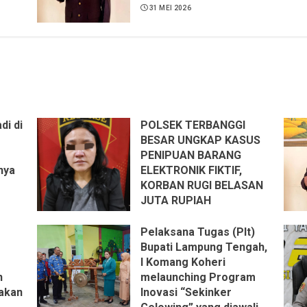
31 MEI 2026
s
 ST,
ng
ya
r
di di
POLSEK TERBANGGI
ik.
BESAR UNGKAP KASUS
PENIPUAN BARANG
nya
ELEKTRONIK FIKTIF,
KORBAN RUGI BELASAN
JUTA RUPIAH
25 JULI 2026
Pelaksana Tugas (Plt)
s
Bupati Lampung Tengah,
 ST,
I Komang Koheri
ng
n
melaunching Program
ya
akan
Inovasi “Sekinker
r