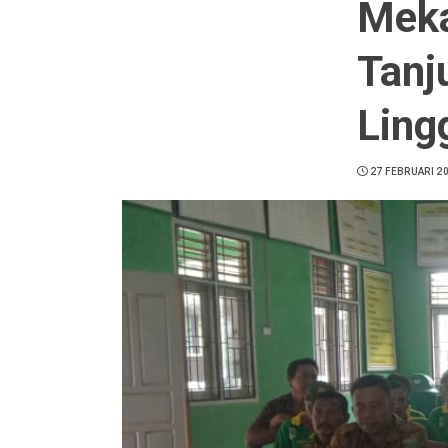
Meka
Tanj
Ling
27 FEBRUARI 2