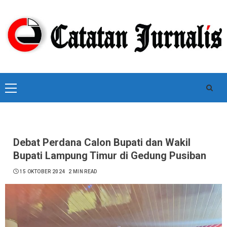
Skip
to
content
Primary
Menu
Debat Perdana Calon Bupati dan Wakil
Bupati Lampung Timur di Gedung Pusiban
15 OKTOBER 2024
2 MIN READ