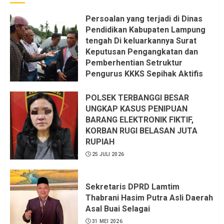
Persoalan yang terjadi di Dinas
Pendidikan Kabupaten Lampung
tengah Di keluarkannya Surat
Keputusan Pengangkatan dan
Pemberhentian Setruktur
Pengurus KKKS Sepihak Aktifis
LSM LPAB Sofyan AS ST, Itu
Sangat menantang Aturan dan
POLSEK TERBANGGI BESAR
Dapat saya pastikan penuh Unsur
UNGKAP KASUS PENIPUAN
KKN, dan Unsur Politik.
BARANG ELEKTRONIK FIKTIF,
KORBAN RUGI BELASAN JUTA
6 AGUSTUS 2026
RUPIAH
25 JULI 2026
Sekretaris DPRD Lamtim
Thabrani Hasim Putra Asli Daerah
Asal Buai Selagai
31 MEI 2026