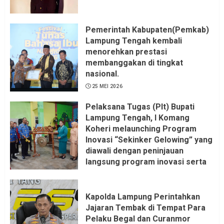
Pemerintah Kabupaten(Pemkab)
Lampung Tengah kembali
menorehkan prestasi
membanggakan di tingkat
nasional.
25 MEI 2026
Pelaksana Tugas (Plt) Bupati
Lampung Tengah, I Komang
Koheri melaunching Program
Inovasi “Sekinker Gelowing” yang
diawali dengan peninjauan
langsung program inovasi serta
pemukulan gong. Kegiatan
berlangsung di Kantor Kelurahan
Bandar Jaya Barat, Kecamatan
Kapolda Lampung Perintahkan
Terbanggi Besar, Rabu
Jajaran Tembak di Tempat Para
(20/05/2026).
Pelaku Begal dan Curanmor