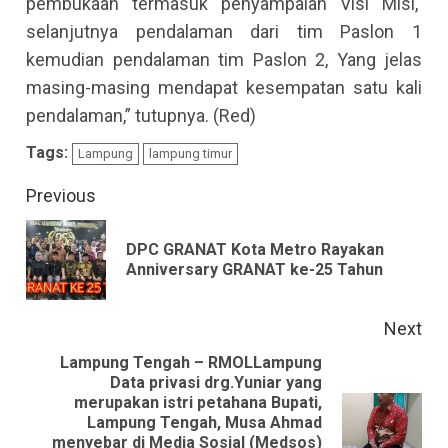
pembukaan termasuk penyampaian Visi Misi,
selanjutnya pendalaman dari tim Paslon 1
kemudian pendalaman tim Paslon 2, Yang jelas
masing-masing mendapat kesempatan satu kali
pendalaman,” tutupnya. (Red)
Tags:
Lampung
lampung timur
Continue
Previous
Reading
DPC GRANAT Kota Metro Rayakan
Pre
Anniversary GRANAT ke-25 Tahun
pos
Next
Lampung Tengah – RMOLLampung
Data privasi drg.Yuniar yang
merupakan istri petahana Bupati,
Lampung Tengah, Musa Ahmad
Next
menyebar di Media Sosial (Medsos)