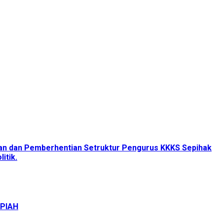
tan dan Pemberhentian Setruktur Pengurus KKKS Sepihak
itik.
UPIAH