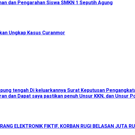
han dan Pengarahan Siswa SMKN 1 Seputih Agung
rakan Ungkap Kasus Curanmor
ampung tengah Di keluarkannya Surat Keputusan Pengangka
an dan Dapat saya pastikan penuh Unsur KKN, dan Unsur Pol
ANG ELEKTRONIK FIKTIF, KORBAN RUGI BELASAN JUTA R