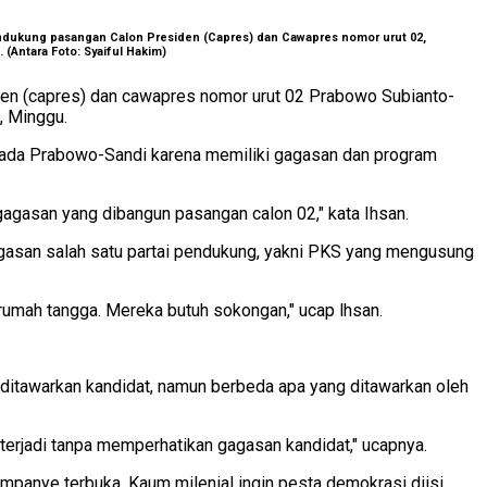
ndukung pasangan Calon Presiden (Capres) dan Cawapres nomor urut 02,
 (Antara Foto: Syaiful Hakim)
n (capres) dan cawapres nomor urut 02 Prabowo Subianto-
, Minggu.
pada Prabowo-Sandi karena memiliki gagasan dan program
agasan yang dibangun pasangan calon 02," kata Ihsan.
agasan salah satu partai pendukung, yakni PKS yang mengusung
n rumah tangga. Mereka butuh sokongan," ucap lhsan.
 ditawarkan kandidat, namun berbeda apa yang ditawarkan oleh
g terjadi tanpa memperhatikan gagasan kandidat," ucapnya.
ampanye terbuka. Kaum milenial ingin pesta demokrasi diisi