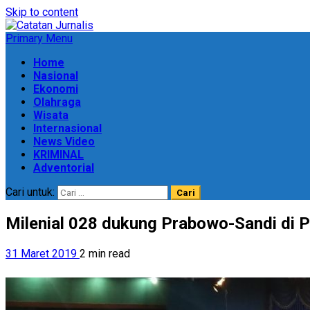
Skip to content
Primary Menu
Home
Nasional
Ekonomi
Olahraga
Wisata
Internasional
News Video
KRIMINAL
Adventorial
Cari untuk:
Milenial 028 dukung Prabowo-Sandi di P
31 Maret 2019
2 min read