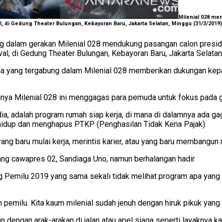
Milenial 028 me
l, di Gedung Theater Bulungan, Kebayoran Baru, Jakarta Selatan, Minggu (31/3/2019).
alam gerakan Milenial 028 mendukung pasangan calon preside
ival, di Gedung Theater Bulungan, Kebayoran Baru, Jakarta Selatan
uda yang tergabung dalam Milenial 028 memberikan dukungan ke
anya Milenial 028 ini menggagas para pemuda untuk fokus pada g
ia, adalah program rumah siap kerja, di mana di dalamnya ada g
idup dan menghapus PTKP (Penghasilan Tidak Kena Pajak).
 yang baru mulai kerja, merintis karier, atau yang baru membangu
ang cawapres 02, Sandiaga Uno, namun berhalangan hadir.
ng Pemilu 2019 yang sama sekali tidak melihat program apa yang
han pemilu. Kita kaum milenial sudah jenuh dengan hiruk pikuk yan
 dengan arak-arakan di jalan atau apel siaga seperti layaknya k