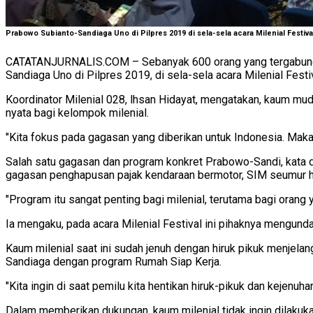
Prabowo Subianto-Sandiaga Uno di Pilpres 2019 di sela-sela acara Milenial Festiva
CATATANJURNALIS.COM – Sebanyak 600 orang yang tergabung d
Sandiaga Uno di Pilpres 2019, di sela-sela acara Milenial Fest
Koordinator Milenial 028, lhsan Hidayat, mengatakan, kaum m
nyata bagi kelompok milenial.
"Kita fokus pada gagasan yang diberikan untuk Indonesia. Mak
Salah satu gagasan dan program konkret Prabowo-Sandi, kata d
gagasan penghapusan pajak kendaraan bermotor, SIM seumur h
"Program itu sangat penting bagi milenial, terutama bagi orang
Ia mengaku, pada acara Milenial Festival ini pihaknya mengund
Kaum milenial saat ini sudah jenuh dengan hiruk pikuk menjela
Sandiaga dengan program Rumah Siap Kerja.
"Kita ingin di saat pemilu kita hentikan hiruk-pikuk dan kejenu
Dalam memberikan dukungan, kaum milenial tidak ingin dilakukan