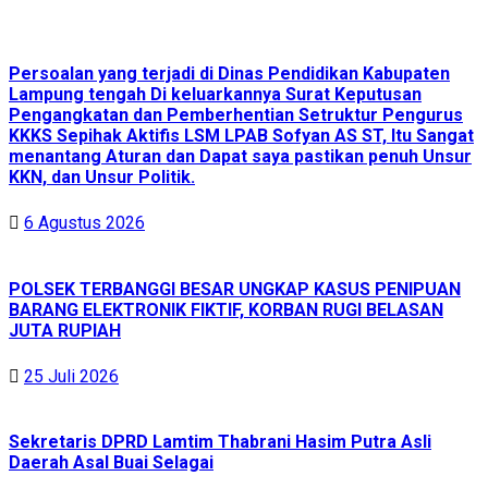
Persoalan yang terjadi di Dinas Pendidikan Kabupaten
Lampung tengah Di keluarkannya Surat Keputusan
Pengangkatan dan Pemberhentian Setruktur Pengurus
KKKS Sepihak Aktifis LSM LPAB Sofyan AS ST, Itu Sangat
menantang Aturan dan Dapat saya pastikan penuh Unsur
KKN, dan Unsur Politik.
6 Agustus 2026
POLSEK TERBANGGI BESAR UNGKAP KASUS PENIPUAN
BARANG ELEKTRONIK FIKTIF, KORBAN RUGI BELASAN
JUTA RUPIAH
25 Juli 2026
Sekretaris DPRD Lamtim Thabrani Hasim Putra Asli
Daerah Asal Buai Selagai