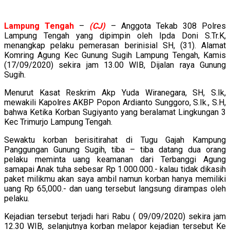
Lampung
Tengah
–
(CJ)
– Anggota Tekab 308 Polres
Lampung Tengah yang dipimpin oleh Ipda Doni S.Tr.K,
menangkap pelaku pemerasan berinisial SH, (31). Alamat
Komring Agung Kec Gunung Sugih Lampung Tengah, Kamis
(17/09/2020) sekira jam 13.00 WIB, Dijalan raya Gunung
Sugih.
Menurut Kasat Reskrim Akp Yuda Wiranegara, SH, S.Ik,
mewakili Kapolres AKBP Popon Ardianto Sunggoro, S.Ik., S.H,
bahwa Ketika Korban Sugiyanto yang beralamat Lingkungan 3
Kec Trimurjo Lampung Tengah.
Sewaktu korban berisitirahat di Tugu Gajah Kampung
Panggungan Gunung Sugih, tiba – tiba datang dua orang
pelaku meminta uang keamanan dari Terbanggi Agung
samapai Anak tuha sebesar Rp 1.000.000.- kalau tidak dikasih
paket milikmu akan saya ambil namun korban hanya memiliki
uang Rp 65,000.- dan uang tersebut langsung dirampas oleh
pelaku.
Kejadian tersebut terjadi hari Rabu ( 09/09/2020) sekira jam
12.30 WIB, selanjutnya korban melapor kejadian tersebut Ke