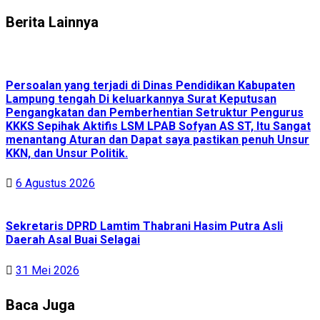
Berita Lainnya
Persoalan yang terjadi di Dinas Pendidikan Kabupaten
Lampung tengah Di keluarkannya Surat Keputusan
Pengangkatan dan Pemberhentian Setruktur Pengurus
KKKS Sepihak Aktifis LSM LPAB Sofyan AS ST, Itu Sangat
menantang Aturan dan Dapat saya pastikan penuh Unsur
KKN, dan Unsur Politik.
6 Agustus 2026
Sekretaris DPRD Lamtim Thabrani Hasim Putra Asli
Daerah Asal Buai Selagai
31 Mei 2026
Baca Juga