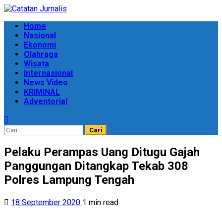
Skip
to
Primary
Home
content
Menu
Nasional
Ekonomi
Olahraga
Wisata
Internasional
News Video
KRIMINAL
Adventorial
Cari
untuk:
Pelaku Perampas Uang Ditugu Gajah
Panggungan Ditangkap Tekab 308
Polres Lampung Tengah
18 September 2020
1 min read