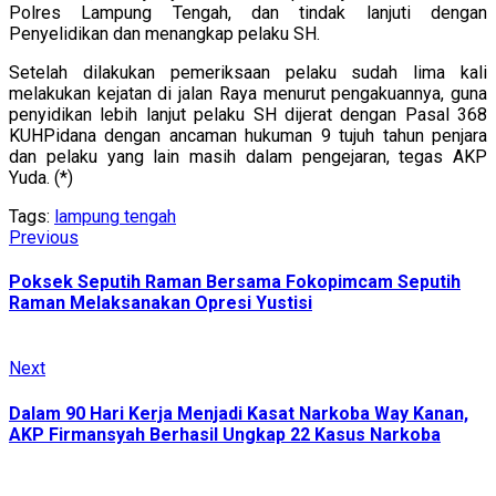
Polres Lampung Tengah, dan tindak lanjuti dengan
Penyelidikan dan menangkap pelaku SH.
Setelah dilakukan pemeriksaan pelaku sudah lima kali
melakukan kejatan di jalan Raya menurut pengakuannya, guna
penyidikan lebih lanjut pelaku SH dijerat dengan Pasal 368
KUHPidana dengan ancaman hukuman 9 tujuh tahun penjara
dan pelaku yang lain masih dalam pengejaran, tegas AKP
Yuda. (*)
Tags:
lampung tengah
Continue
Previous
Previous
post:
Reading
Poksek Seputih Raman Bersama Fokopimcam Seputih
Raman Melaksanakan Opresi Yustisi
Next
Next
post:
Dalam 90 Hari Kerja Menjadi Kasat Narkoba Way Kanan,
AKP Firmansyah Berhasil Ungkap 22 Kasus Narkoba